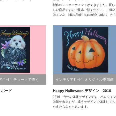
新作のミニオーナメントができました。夏ら
しい商品ですので是非ご覧ください。 ご購入
はミンネ https://minne.com/@i-colors か
ﾎﾞｰﾄﾞ
,
チョークで描く
インテリアﾎﾞｰﾄﾞ
,
オリジナル季節商
eボード
品
g ボード
Happy Halloween デザイン 2016
2016 今年の体験デザインです。ハロウィン
は毎年来ますが…違うデザインで体験しても
らえたらなぁと思います。