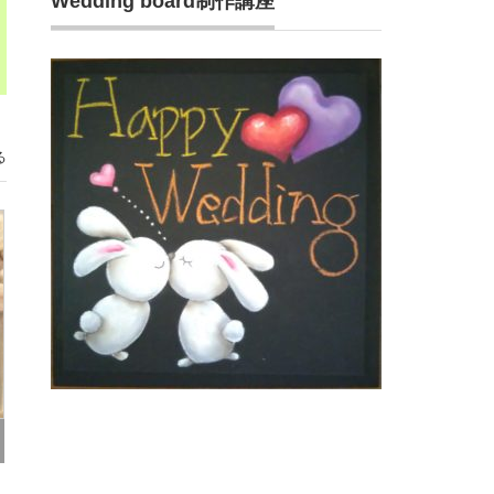
Wedding board制作講座
る