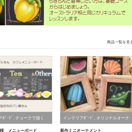
商品一覧を見
ﾎﾞｰﾄﾞ
,
チョークで描く
インテリアﾎﾞｰﾄﾞ
,
オリジナルオーナ
理
,
メニューボード
メント
,
オリジナル季節商品
様 メニューボード
新作ミニオーナメント