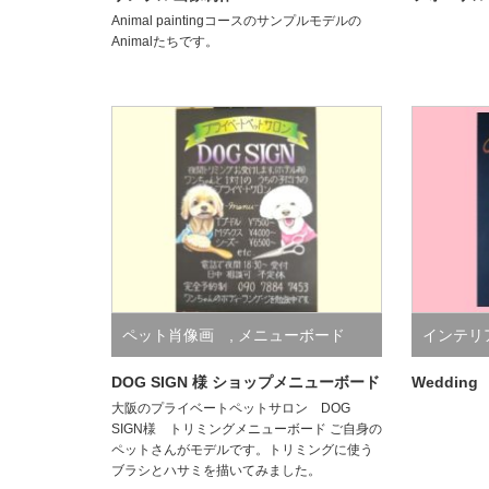
Animal paintingコースのサンプルモデルの
Animalたちです。
ペット肖像画
,
メニューボード
インテリア
Welcom
DOG SIGN 様 ショップメニューボード
Weddin
大阪のプライベートペットサロン DOG
SIGN様 トリミングメニューボード ご自身の
ペットさんがモデルです。トリミングに使う
ブラシとハサミを描いてみました。