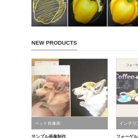
NEW PRODUCTS
ペット肖像画
インテリア
西洋風料
サンプル画像制作
フォーゲル