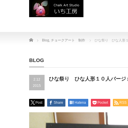
Home
Blog
,
チョークアート 制作
ひな祭り ひな人形
BLOG
ひな祭り ひな人形１０人バー
2.12
2015
Post
Share
Hatena
Pocket
RSS