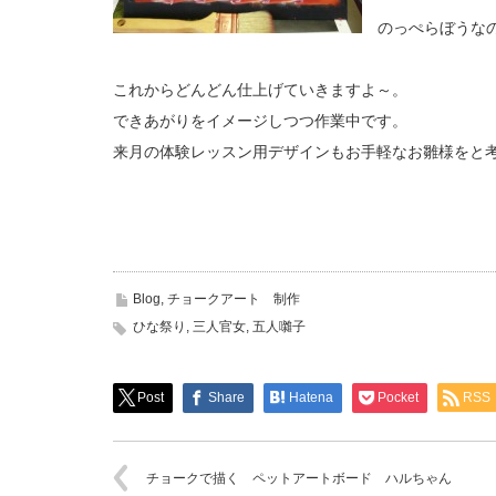
のっぺらぼうなので
これからどんどん仕上げていきますよ～。
できあがりをイメージしつつ作業中です。
来月の体験レッスン用デザインもお手軽なお雛様をと
Blog
,
チョークアート 制作
ひな祭り
,
三人官女
,
五人囃子
Post
Share
Hatena
Pocket
RSS
チョークで描く ペットアートボード ハルちゃん