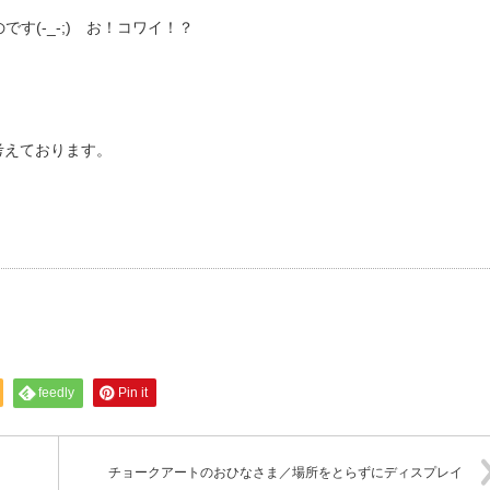
す(-_-;) お！コワイ！？
考えております。
feedly
Pin it
チョークアートのおひなさま／場所をとらずにディスプレイ