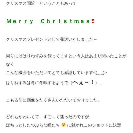
クリスマス間近 ということもあって
Ｍｅｒｒｙ Ｃｈｒｉｓｔｍａｓ
❢
クリスマスプレゼントとして発送いたしました～
周りにははりねずみを飼ってますという人はあまり聞いたことが
なく
こんな機会をいただいてとても感謝しています<(_ _)>
へぇ～！
はりねずみは冬に冬眠するようで（
）、
こもる前に画像をたくさんいただいておりました。
どれもかわいくて、すご～く迷ったのですが、
ぽちっとしたつぶらな瞳たち
に魅かれこのショットに決定