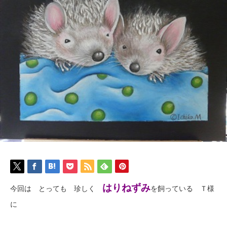
はりねずみ
今回は とっても 珍しく
を飼っている Ｔ様
に