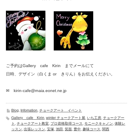
ご予約はGallery cafe Kirin までメールにて
日時、デザイン（白くま or きりん）をお伝えください。
✉ kirin-cafe@maia.eonet.ne.jp
Blog
,
Infomation
,
チョークアート イベント
Gallery cafe Kirin
,
winter チョークアート展
,
いち工房
,
チョークアー
ト
,
チョークアート教室
,
プロ資格取得コース
,
モニークキャノン
,
体験レ
ッスン
,
出張レッスン
,
宝塚
,
池田
,
箕面
,
豊中
,
趣味コース
,
関西