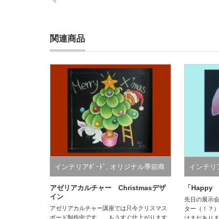
関連商品
インテリアﾎﾞｰﾄﾞ
,
オリジナル季節商
インテリア
品
品
アゼリアカルチャー Christmasデザ
「Happy
イン
先日の展示
アゼリアカルチャー講座では只今クリスマス
ター（！？
ボード制作中です。 もうすぐ仕上がります
はまだありま