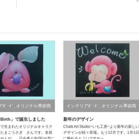
ﾎﾞｰﾄﾞ
,
オリジナル季節商
インテリアﾎﾞｰﾄﾞ
,
オリジナル季節商
品
,
チョークで描く 和の世界
 Birth」で誕生しました
新年のデザイン
会で生まれたオリジナルキャラク
Chalk Art Studio~いち工房~より新年の新し
）たまごうさぎ さんです。名前
デザインが続々登場。もう12月です。1月1日
せんが…。只今考え中(笑)お気に
に飾れるとよいですね～