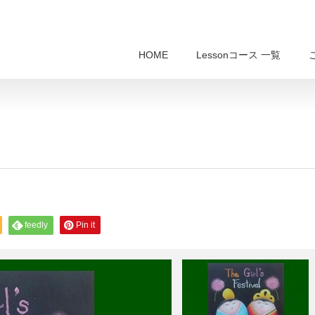
HOME
Lessonコース 一覧
feedly
Pin it