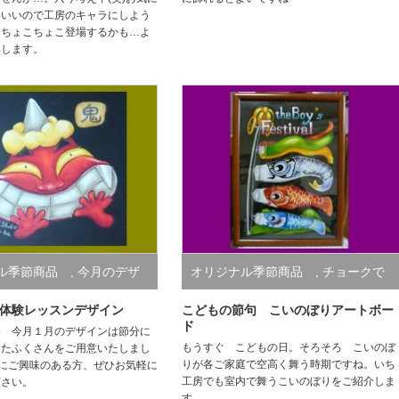
わいいので工房のキャラにしよう
。ちょこちょこ登場するかも…よ
いします。
ナル季節商品
,
今月のデザ
オリジナル季節商品
,
チョークで
描く 和の世界
体験レッスンデザイン
こどもの節句 こいのぼりアートボー
ド
め 今月１月のデザインは節分に
もうすぐ こどもの日。そろそろ こいのぼ
おたふくさんをご用意いたしまし
りが各ご家庭で空高く舞う時期ですね。いち
Artにご興味のある方、ぜひお気軽に
工房でも室内で舞うこいのぼりをご紹介しま
下さい。
す。