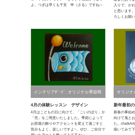
よ。つぎは早くも干支 申（さる）ですね～
入りで、か
と思います
ろしくお願
インテリアﾎﾞｰﾄﾞ
,
オリジナル季節商
オリジ
品
,
今月のデザイン
イン
4月の体験レッスン デザイン
新年最初の
4月はこどもの日に向けて、「こいのぼり」か
新春の事始
「兜」をご用意いたしました。季節によって
向けて鬼と
お部屋の飾りやアクセントを変えて過ごすと
た。chalk
気分もよく、楽しいですよ~。ぜひ、ご自分で
描いてみて