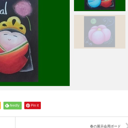
feedly
Pin it
春の展示会用ボード